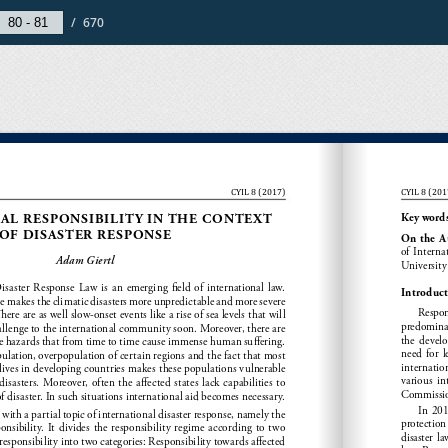
/
670