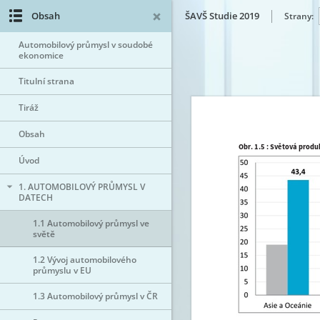
Obsah
ŠAVŠ Studie 2019
Strany:
Automobilový průmysl v soudobé
ekonomice
Titulní strana
Tiráž
Obsah
Úvod
1. AUTOMOBILOVÝ PRŮMYSL V
DATECH
1.1 Automobilový průmysl ve
světě
1.2 Vývoj automobilového
průmyslu v EU
1.3 Automobilový průmysl v ČR