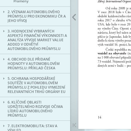
Prameny
2. VÝZNAM AUTOMOBILOVÉHO
PRŮMYSLU PRO EKONOMIKU ČR A
JEHO VÝVOJ
3. HODNOCENÍ VYBRANÝCH
ASPEKTŮ FINANČNÍ VÝKONNOSTI A
ANALÝZA VÝVOJE MARKET VALUE
ADDED V ODVĚTVÍ
AUTOMOBILOVÉHO PRŮMYSLU
4. OBCHOD DLE PŘIDANÉ
HODNOTY V AUTOMOBILOVÉM
PRŮMYSLU: PŘÍKLAD ČESKA
5. OCHRANA HOSPODÁŘSKÉ
SOUTĚŽE V AUTOMOBILOVÉM
PRŮMYSLU Z POHLEDU VYMEZENÍ
RELEVANTNÍCH TRHŮ ORGÁNY EU
6. KLÍČOVÉ OBLASTI
UDRŽITELNÉHO ROZVOJE OČIMA
LÍDRŮ AUTOMOBILOVÉHO
PRŮMYSLU
7. ELEKTROMOBILITA: STAV A
VÝHLED