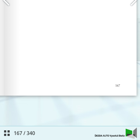
167
/
340