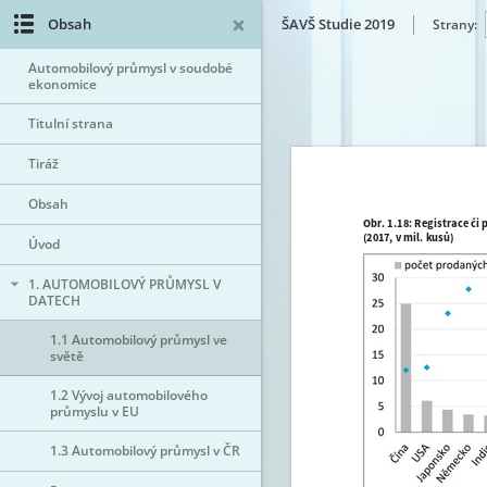
Obsah
ŠAVŠ Studie 2019
Strany:
Automobilový průmysl v soudobé
ekonomice
Titulní strana
Tiráž
Obsah
Úvod
1. AUTOMOBILOVÝ PRŮMYSL V
DATECH
1.1 Automobilový průmysl ve
světě
1.2 Vývoj automobilového
průmyslu v EU
1.3 Automobilový průmysl v ČR