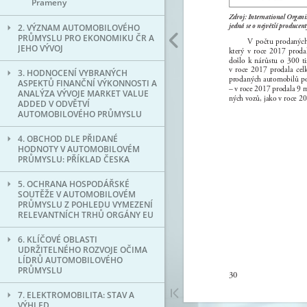
Prameny
2. VÝZNAM AUTOMOBILOVÉHO
PRŮMYSLU PRO EKONOMIKU ČR A
JEHO VÝVOJ
3. HODNOCENÍ VYBRANÝCH
ASPEKTŮ FINANČNÍ VÝKONNOSTI A
ANALÝZA VÝVOJE MARKET VALUE
ADDED V ODVĚTVÍ
AUTOMOBILOVÉHO PRŮMYSLU
4. OBCHOD DLE PŘIDANÉ
HODNOTY V AUTOMOBILOVÉM
PRŮMYSLU: PŘÍKLAD ČESKA
5. OCHRANA HOSPODÁŘSKÉ
SOUTĚŽE V AUTOMOBILOVÉM
PRŮMYSLU Z POHLEDU VYMEZENÍ
RELEVANTNÍCH TRHŮ ORGÁNY EU
6. KLÍČOVÉ OBLASTI
UDRŽITELNÉHO ROZVOJE OČIMA
LÍDRŮ AUTOMOBILOVÉHO
PRŮMYSLU
7. ELEKTROMOBILITA: STAV A
VÝHLED