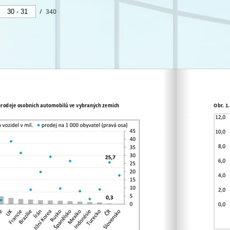
/
340