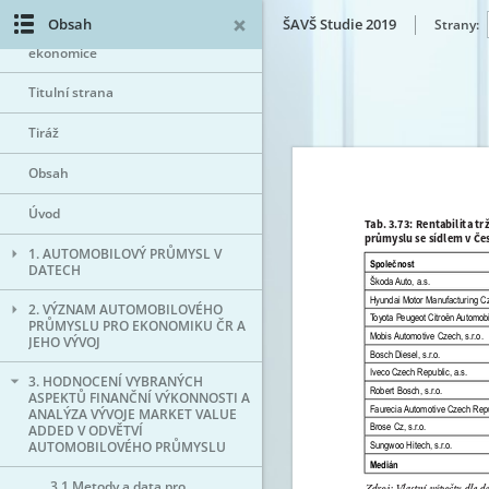
Obsah
ŠAVŠ Studie 2019
Strany:
Automobilový průmysl v soudobé
ekonomice
Titulní strana
Tiráž
Obsah
Úvod
1. AUTOMOBILOVÝ PRŮMYSL V
DATECH
2. VÝZNAM AUTOMOBILOVÉHO
PRŮMYSLU PRO EKONOMIKU ČR A
JEHO VÝVOJ
3. HODNOCENÍ VYBRANÝCH
ASPEKTŮ FINANČNÍ VÝKONNOSTI A
ANALÝZA VÝVOJE MARKET VALUE
ADDED V ODVĚTVÍ
AUTOMOBILOVÉHO PRŮMYSLU
3.1 Metody a data pro