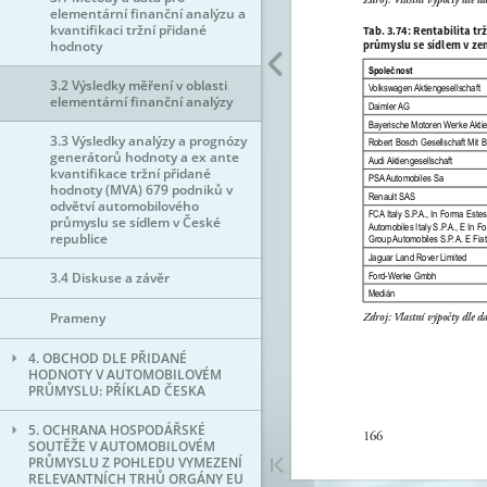
elementární finanční analýzu a
kvantifikaci tržní přidané
hodnoty
3.2 Výsledky měření v oblasti
elementární finanční analýzy
3.3 Výsledky analýzy a prognózy
generátorů hodnoty a ex ante
kvantifikace tržní přidané
hodnoty (MVA) 679 podniků v
odvětví automobilového
průmyslu se sídlem v České
republice
3.4 Diskuse a závěr
Prameny
4. OBCHOD DLE PŘIDANÉ
HODNOTY V AUTOMOBILOVÉM
PRŮMYSLU: PŘÍKLAD ČESKA
5. OCHRANA HOSPODÁŘSKÉ
SOUTĚŽE V AUTOMOBILOVÉM
PRŮMYSLU Z POHLEDU VYMEZENÍ
RELEVANTNÍCH TRHŮ ORGÁNY EU