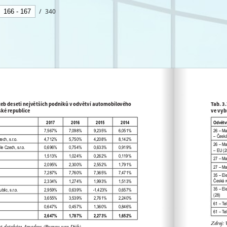
/
340