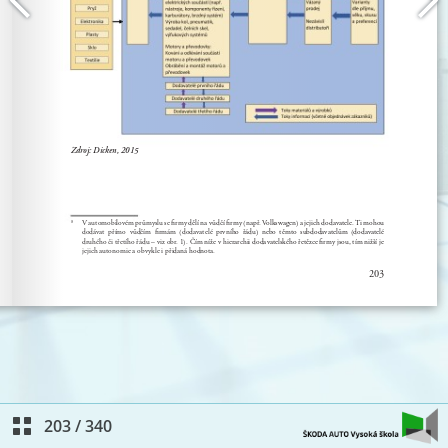
203
/
340