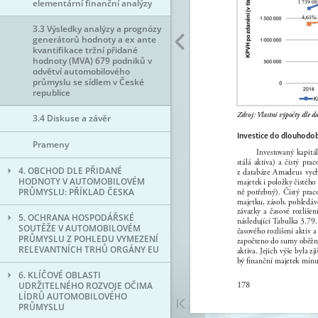
elementární finanční analýzy
3.3 Výsledky analýzy a prognózy
generátorů hodnoty a ex ante
kvantifikace tržní přidané
hodnoty (MVA) 679 podniků v
odvětví automobilového
průmyslu se sídlem v České
republice
3.4 Diskuse a závěr
Prameny
4. OBCHOD DLE PŘIDANÉ
HODNOTY V AUTOMOBILOVÉM
PRŮMYSLU: PŘÍKLAD ČESKA
5. OCHRANA HOSPODÁŘSKÉ
SOUTĚŽE V AUTOMOBILOVÉM
PRŮMYSLU Z POHLEDU VYMEZENÍ
RELEVANTNÍCH TRHŮ ORGÁNY EU
6. KLÍČOVÉ OBLASTI
UDRŽITELNÉHO ROZVOJE OČIMA
LÍDRŮ AUTOMOBILOVÉHO
PRŮMYSLU