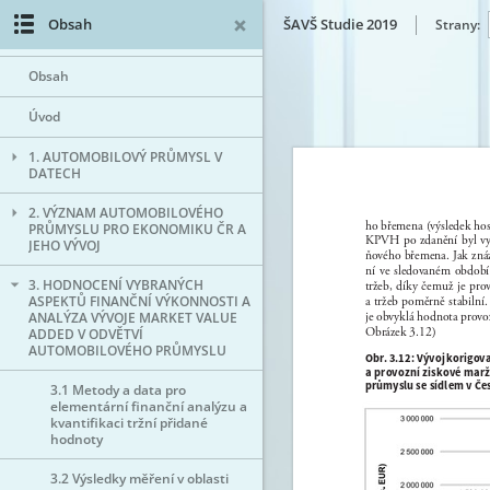
Obsah
ŠAVŠ Studie 2019
Strany:
Tiráž
Obsah
Úvod
1. AUTOMOBILOVÝ PRŮMYSL V
DATECH
2. VÝZNAM AUTOMOBILOVÉHO
PRŮMYSLU PRO EKONOMIKU ČR A
JEHO VÝVOJ
3. HODNOCENÍ VYBRANÝCH
ASPEKTŮ FINANČNÍ VÝKONNOSTI A
ANALÝZA VÝVOJE MARKET VALUE
ADDED V ODVĚTVÍ
AUTOMOBILOVÉHO PRŮMYSLU
3.1 Metody a data pro
elementární finanční analýzu a
kvantifikaci tržní přidané
hodnoty
3.2 Výsledky měření v oblasti