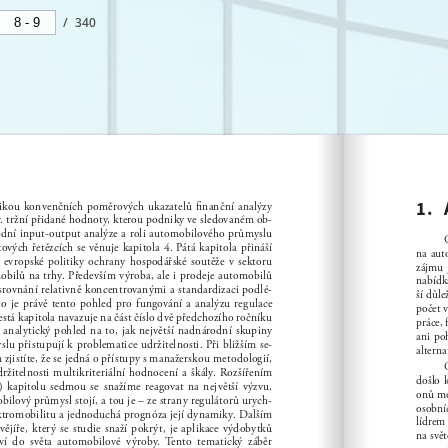
/
340