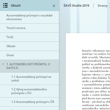
Obsah
ŠAVŠ Studie 2019
Strany:
Automobilový průmysl v soudobé
ekonomice
Titulní strana
Tiráž
Obsah
Úvod
1. AUTOMOBILOVÝ PRŮMYSL V
DATECH
1.1 Automobilový průmysl ve
světě
1.2 Vývoj automobilového
průmyslu v EU
1.3 Automobilový průmysl v ČR