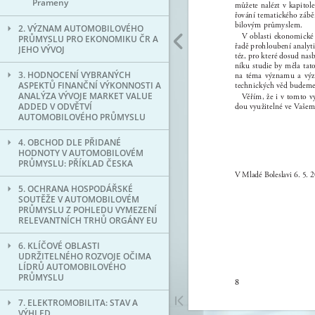
Prameny
2. VÝZNAM AUTOMOBILOVÉHO
PRŮMYSLU PRO EKONOMIKU ČR A
JEHO VÝVOJ
3. HODNOCENÍ VYBRANÝCH
ASPEKTŮ FINANČNÍ VÝKONNOSTI A
ANALÝZA VÝVOJE MARKET VALUE
ADDED V ODVĚTVÍ
AUTOMOBILOVÉHO PRŮMYSLU
4. OBCHOD DLE PŘIDANÉ
HODNOTY V AUTOMOBILOVÉM
PRŮMYSLU: PŘÍKLAD ČESKA
5. OCHRANA HOSPODÁŘSKÉ
SOUTĚŽE V AUTOMOBILOVÉM
PRŮMYSLU Z POHLEDU VYMEZENÍ
RELEVANTNÍCH TRHŮ ORGÁNY EU
6. KLÍČOVÉ OBLASTI
UDRŽITELNÉHO ROZVOJE OČIMA
LÍDRŮ AUTOMOBILOVÉHO
PRŮMYSLU
7. ELEKTROMOBILITA: STAV A
VÝHLED