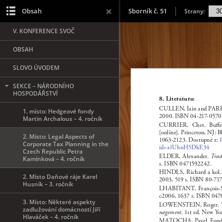
Obsah
Sborník č. 51
Strany:
V. KONFERENCE SVOČ
OBSAH
SLOVO ÚVODEM
SEKCE – NÁRODNÍHO
HOSPODÁŘSTVÍ
1. místo: Hedgeové fondy
Martin Archalous – 4. ročník
2. Místo: Legal Aspects of
Corporate Tax Planning in the
Czech Republic Petra
Kamínková – 4. ročník
2. Místo Daňové ráje Karel
Husník – 3. ročník
3. Místo: Některé aspekty
zadlužování domácností Jiří
Hlaváček – 4. ročník