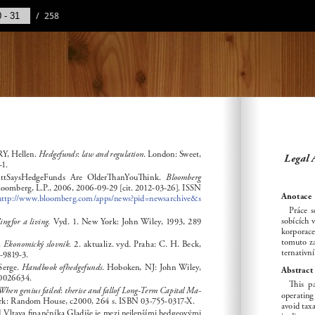
/
258