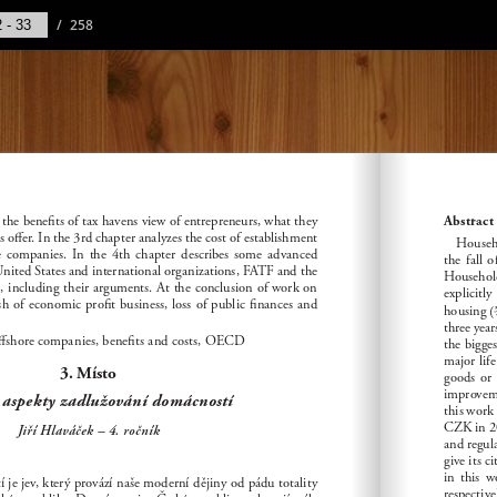
/
258