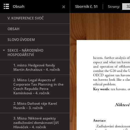
Obsah
Sborník č. 51
Strany:
V. KONFERENCE SVOČ
OBSAH
SLOVO ÚVODEM
SEKCE – NÁRODNÍHO
HOSPODÁŘSTVÍ
1. místo: Hedgeové fondy
Martin Archalous – 4. ročník
2. Místo: Legal Aspects of
Corporate Tax Planning in the
Czech Republic Petra
Kamínková – 4. ročník
2. Místo Daňové ráje Karel
Husník – 3. ročník
3. Místo: Některé aspekty
zadlužování domácností Jiří
Hlaváček – 4. ročník